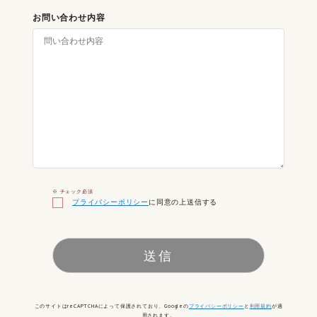
お問い合わせ内容
※ チェック必須
プライバシーポリシー
に同意の上送信する
こ
の
フ
ィ
ー
ル
ド
は
このサイトはreCAPTCHAによって保護されており、Googleの
プライバシーポリシー
と
利用規約
が適
空
用されます。