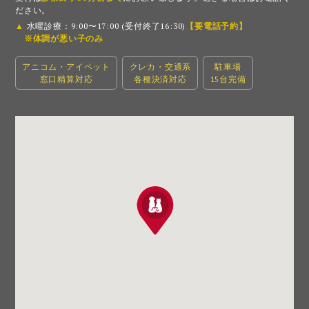
ださい。
▲
水曜診療：9:00〜17:00 (受付終了16:30)
【要電話予約】
※体調が悪い子のみ
アニコム・アイペット
クレカ・交通系
駐車場
窓口精算対応
各種決済対応
15台完備