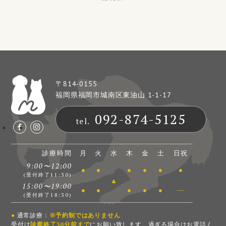
の
ま
ま
に
し
て
く
だ
さ
い
。
〒814-0155
福岡県福岡市城南区東油山 1-1-17
092-874-5125
tel.
診療時間
月
火
水
木
金
土
日祝
9:00〜12:00
●
●
●
●
●
●
(受付終了11:30)
▲
15:00〜19:00
●
●
●
●
●
―
(受付終了18:30)
●
通常診療：
※予約制ではありません
受付は
診察終了30分前まで
にお願い致します。過ぎる場合はお電話く