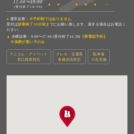
15:00〜19:00
●
●
●
●
●
―
(受付終了18:30)
●
通常診療：
※予約制ではありません
受付は
診察終了30分前まで
にお願い致します。過ぎる場合はお電話く
ださい。
▲
水曜診療：9:00〜17:00 (受付終了16:30)
【要電話予約】
※体調が悪い子のみ
アニコム・アイペット
クレカ・交通系
駐車場
窓口精算対応
各種決済対応
15台完備