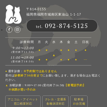
〒814-0155
福岡県福岡市城南区東油山 1-1-17
092-874-5125
tel.
診療時間
月
火
水
木
金
土
日祝
9:00〜12:00
●
●
●
●
●
●
(受付終了11:30)
▲
15:00〜19:00
●
●
●
●
●
―
(受付終了18:30)
●
通常診療：
※予約制ではありません
受付は
診察終了30分前まで
にお願い致します。過ぎる場合はお電話く
ださい。
▲
水曜診療：9:00〜17:00 (受付終了16:30)
【要電話予約】
※体調が悪い子のみ
アニコム・アイペット
クレカ・交通系
駐車場
窓口精算対応
各種決済対応
15台完備