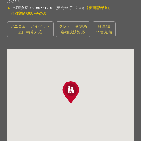
ださい。
▲
水曜診療：9:00〜17:00 (受付終了16:30)
【要電話予約】
※体調が悪い子のみ
アニコム・アイペット
クレカ・交通系
駐車場
窓口精算対応
各種決済対応
15台完備