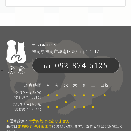
〒814-0155
福岡県福岡市城南区東油山 1-1-17
092-874-5125
tel.
診療時間
月
火
水
木
金
土
日祝
9:00〜12:00
●
●
●
●
●
●
(受付終了11:30)
▲
15:00〜19:00
●
●
●
●
●
―
(受付終了18:30)
●
通常診療：
※予約制ではありません
受付は
診察終了30分前まで
にお願い致します。過ぎる場合はお電話く