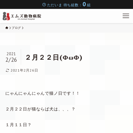
0
ただいま
待ち組数：
組
ブログ
2021
２月２２日(ΦωΦ)
2/26
2021年2月26日
にゃんにゃんにゃんで猫ノ日です！！
２月２２日が猫ならば犬は、、、？
１月１１日？