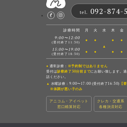
092-874-
tel.
診療時間
月
火
水
木
金
9:00〜12:00
●
●
●
●
(受付終了11:30)
▲
15:00〜19:00
●
●
●
●
(受付終了18:30)
●
通常診療：
※予約制ではありません
受付は
診察終了30分前まで
にお願い致します。過
話ください。
▲
水曜診療：9:00〜17:00 (受付終了16:30)
【要
※体調が悪い子のみ
アニコム・アイペット
クレカ・交通系
窓口精算対応
各種決済対応