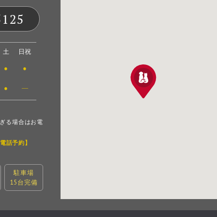
5125
土
日祝
●
●
●
―
ぎる場合はお電
電話予約】
駐車場
15台完備