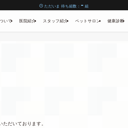
-
ただいま
待ち組数：
組
ついて
医院紹介
スタッフ紹介
ペットサロン
健康診断
みをいただいております。