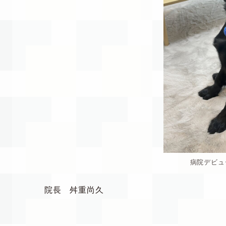
病院デビュ
院長 舛重尚久