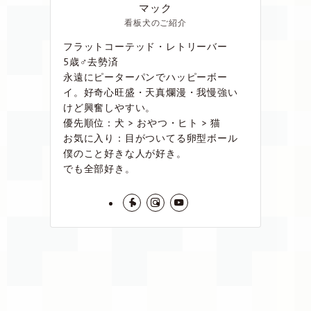
マック
看板犬のご紹介
フラットコーテッド・レトリーバー
5歳♂去勢済
永遠にピーターパンでハッピーボー
イ。好奇心旺盛・天真爛漫・我慢強い
けど興奮しやすい。
優先順位：犬 > おやつ・ヒト > 猫
お気に入り：目がついてる卵型ボール
僕のこと好きな人が好き。
でも全部好き。