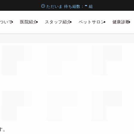
-
ただいま
待ち組数：
組
ついて
医院紹介
スタッフ紹介
ペットサロン
健康診断
す。