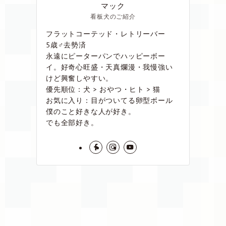
マック
看板犬のご紹介
フラットコーテッド・レトリーバー
5歳♂去勢済
永遠にピーターパンでハッピーボー
イ。好奇心旺盛・天真爛漫・我慢強い
けど興奮しやすい。
優先順位：犬 > おやつ・ヒト > 猫
お気に入り：目がついてる卵型ボール
僕のこと好きな人が好き。
でも全部好き。